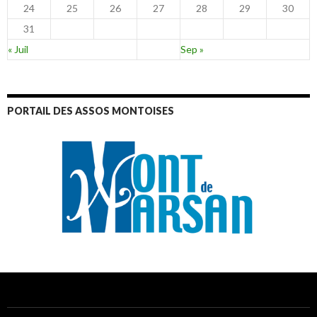
24
25
26
27
28
29
30
31
« Juil
Sep »
PORTAIL DES ASSOS MONTOISES