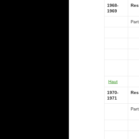
1968-
Res
1969
Part
Haut
1970-
Res
1971
Part