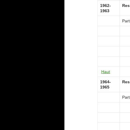
1962-
Res
1963
Part
Haut
1964-
Res
1965
Part