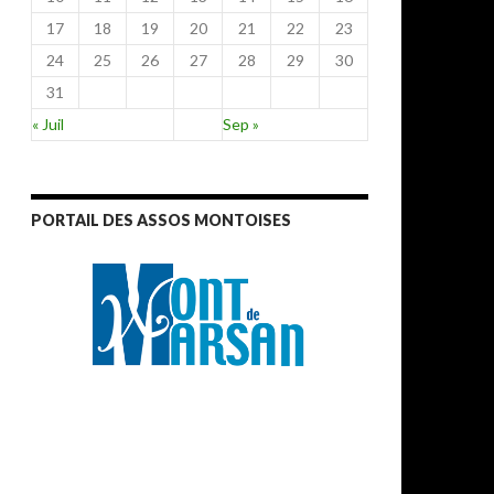
17
18
19
20
21
22
23
24
25
26
27
28
29
30
31
« Juil
Sep »
PORTAIL DES ASSOS MONTOISES