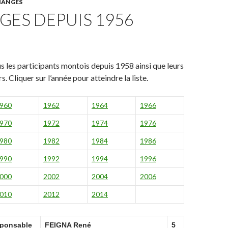
HANGES
GES DEPUIS 1956
us les participants montois depuis 1958 ainsi que leurs
 Cliquer sur l’année pour atteindre la liste.
960
1962
1964
1966
970
1972
1974
1976
980
1982
1984
1986
990
1992
1994
1996
000
2002
2004
2006
010
2012
2014
ponsable
FEIGNA René
5