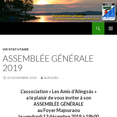
Recherche
Les Amis d'Alingsås
ALLER
MENU
AU
PRINCI
CONTENU
VIE STATUTAIRE
ASSEMBLÉE GÉNÉRALE
2019
22 NOVEMBRE 2019
ALINGSÅS
L’association « Les Amis d’Alingsås »
a le plaisir de vous inviter à son
ASSEMBLÉE GÉNÉRALE
au Foyer Majouraou
le vendredi 13 décembre 2019 à 19h00