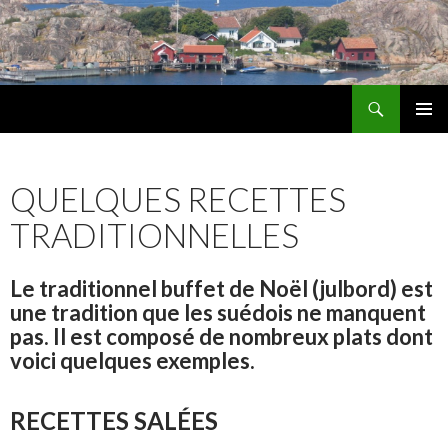
Recherche
Les Amis d'Alingsås
ALLER
MENU
AU
PRINCI
CONTENU
QUELQUES RECETTES
TRADITIONNELLES
Le traditionnel buffet de Noël (julbord) est
une tradition que les suédois ne manquent
pas. Il est composé de nombreux plats dont
voici quelques exemples.
RECETTES SALÉES