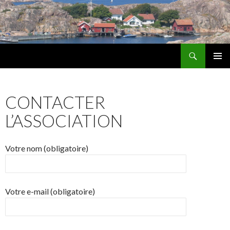
Recherche
Les Amis d'Alingsås
ALLER
MENU
AU
PRINCI
CONTENU
CONTACTER
L’ASSOCIATION
Votre nom (obligatoire)
Votre e-mail (obligatoire)