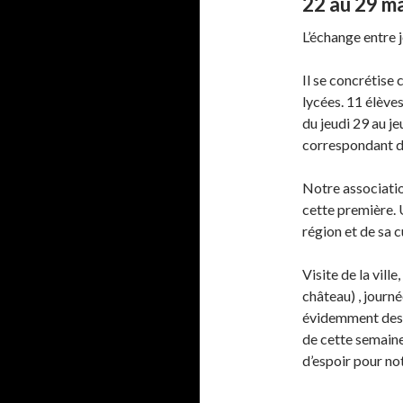
22 au 29 m
L’échange entre
Il se concrétise
lycées. 11 élèv
du jeudi 29 au jeu
correspondant d
Notre associatio
cette première.
région et de sa c
Visite de la vill
château) , journ
évidemment des 
de cette semaine
d’espoir pour no