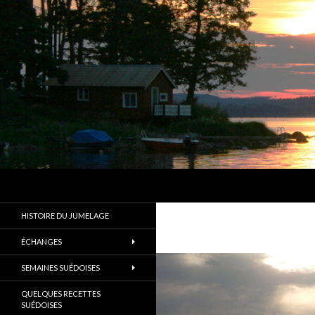
Recherche
Les Amis d'Alingsås
Un des plus anciens jumelages de
HISTOIRE DU JUMELAGE
France
ÉCHANGES
SEMAINES SUÉDOISES
QUELQUES RECETTES
SUÉDOISES