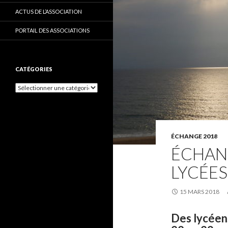
ACTUS DE L’ASSOCIATION
PORTAIL DES ASSOCIATIONS
CATÉGORIES
C
a
t
é
g
o
ÉCHANGE 2018
r
ÉCHAN
i
e
LYCÉES
s
15 MARS 2018
Des lycéen