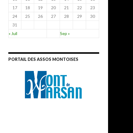
17
18
19
20
21
22
23
24
25
26
27
28
29
30
31
« Juil
Sep »
PORTAIL DES ASSOS MONTOISES