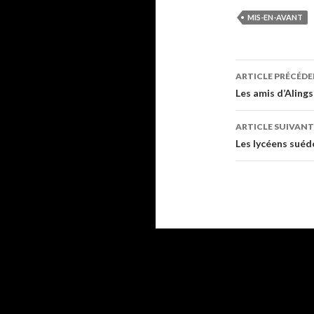
MIS-EN-AVANT
ARTICLE PRÉCÉD
Navigati
Les amis d’Aling
des
ARTICLE SUIVANT
articles
Les lycéens suédo