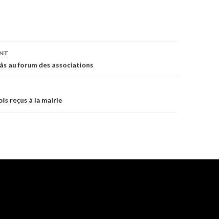
ENT
on
sås au forum des associations
is reçus à la mairie