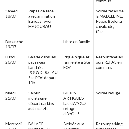
commun.
Samedi
Repas de fête
Soirée fêtes de
18/07
avec animation
la MADELEINE.
Bandas foyer
Repas Bodega,
MAJOURAU
cavalcade,
fête.
Dimanche
Libre en famille
19/07
Lundi
Balade dans les
Pique nique et
Retour familles
20/07
paysages
farniente à Ste
puis REPAS en
Landais.
FOY
commun.
POUYDESSEAU,
Ste FOY départ
10h.
Mardi
Séjour
BIOUS
Soirée refuge.
21/07
montagne
ARTIGUES,
départ parking
Lac d’AYOUS,
autocar 7h
refuge
d’AYOUS
Mercredi
BALADE
Arrivée aux
Retour parking
22/07
MONTAGNE
« Ventas »
autocariste