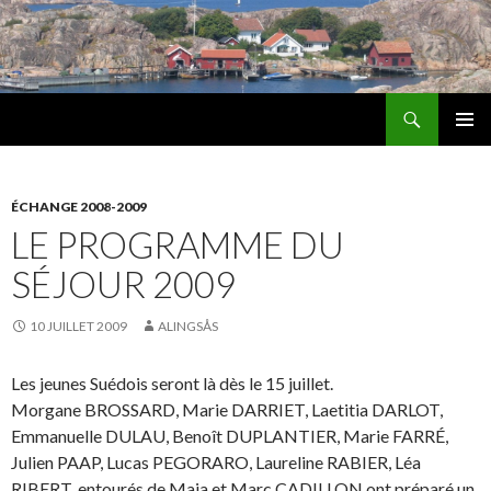
Recherche
Les Amis d'Alingsås
ALLER
MENU
AU
PRINCI
CONTENU
ÉCHANGE 2008-2009
LE PROGRAMME DU
SÉJOUR 2009
10 JUILLET 2009
ALINGSÅS
Les jeunes Suédois seront là dès le 15 juillet.
Morgane BROSSARD, Marie DARRIET, Laetitia DARLOT,
Emmanuelle DULAU, Benoît DUPLANTIER, Marie FARRÉ,
Julien PAAP, Lucas PEGORARO, Laureline RABIER, Léa
RIBERT, entourés de Maja et Marc CADILLON ont préparé un