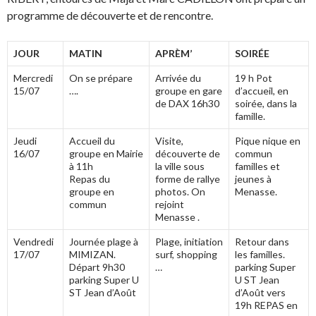
programme de découverte et de rencontre.
JOUR
MATIN
APRÈM’
SOIRÉE
Mercredi
On se prépare
Arrivée du
19 h Pot
15/07
….
groupe en gare
d’accueil, en
de DAX 16h30
soirée, dans la
famille.
Jeudi
Accueil du
Visite,
Pique nique en
16/07
groupe en Mairie
découverte de
commun
à 11h
la ville sous
familles et
Repas du
forme de rallye
jeunes à
groupe en
photos. On
Menasse.
commun
rejoint
Menasse .
Vendredi
Journée plage à
Plage, initiation
Retour dans
17/07
MIMIZAN.
surf, shopping
les familles.
Départ 9h30
…
parking Super
parking Super U
U ST Jean
ST Jean d’Août
d’Août vers
19h REPAS en