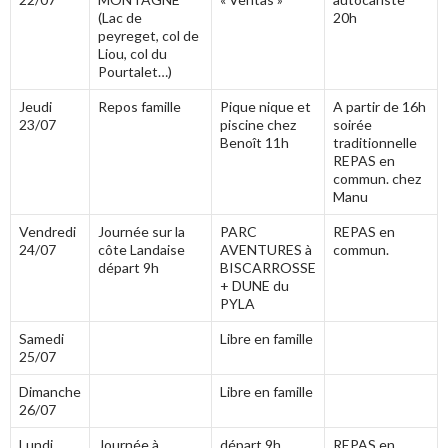
(Lac de
20h
peyreget, col de
Liou, col du
Pourtalet…)
Jeudi
Repos famille
Pique nique et
A partir de 16h
23/07
piscine chez
soirée
Benoît 11h
traditionnelle
REPAS en
commun. chez
Manu
Vendredi
Journée sur la
PARC
REPAS en
24/07
côte Landaise
AVENTURES à
commun.
départ 9h
BISCARROSSE
+ DUNE du
PYLA
Samedi
Libre en famille
25/07
Dimanche
Libre en famille
26/07
Lundi
Journée à
départ 9h
REPAS en