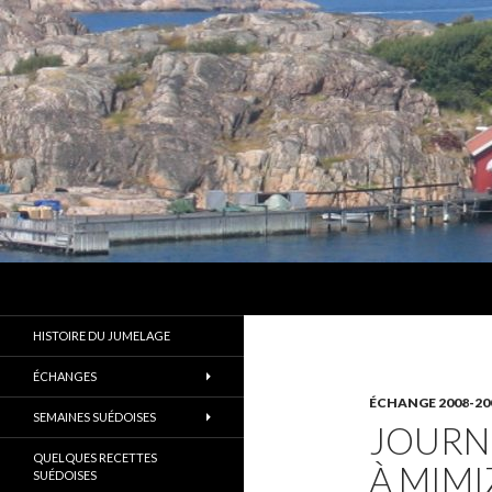
Recherche
Les Amis d'Alingsås
Un des plus anciens jumelages de
HISTOIRE DU JUMELAGE
France
ÉCHANGES
ÉCHANGE 2008-20
SEMAINES SUÉDOISES
JOURN
QUELQUES RECETTES
À MIM
SUÉDOISES