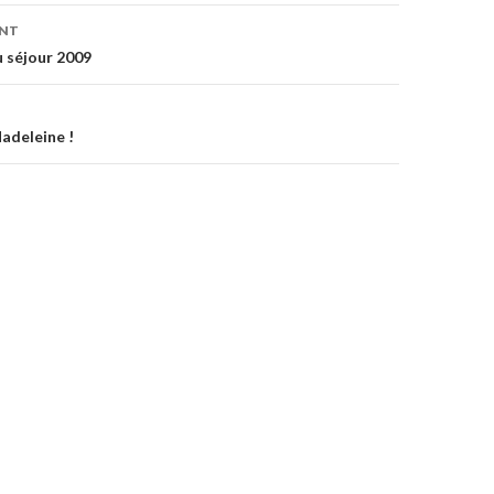
ENT
on
 séjour 2009
Madeleine !