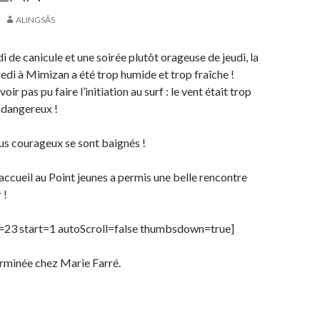
ALINGSÅS
i de canicule et une soirée plutôt orageuse de jeudi, la
edi à Mimizan a été trop humide et trop fraîche !
r pas pu faire l’initiation au surf : le vent était trop
p dangereux !
us courageux se sont baignés !
ccueil au Point jeunes a permis une belle rencontre
 !
id=23 start=1 autoScroll=false thumbsdown=true]
terminée chez Marie Farré.