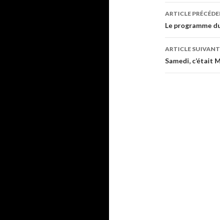
ARTICLE PRÉCÉD
Navigati
Le programme du
des
ARTICLE SUIVANT
articles
Samedi, c’était 