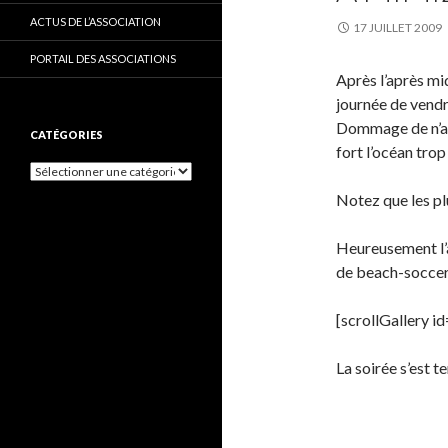
ACTUS DE L’ASSOCIATION
17 JUILLET 2009
PORTAIL DES ASSOCIATIONS
Après l’après mid
journée de vendr
Dommage de n’avoi
CATÉGORIES
fort l’océan tro
C
a
Notez que les pl
t
é
g
Heureusement l’a
o
de beach-soccer
r
i
e
[scrollGallery 
s
La soirée s’est 