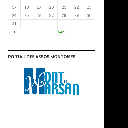
17
18
19
20
21
22
23
24
25
26
27
28
29
30
31
« Juil
Sep »
PORTAIL DES ASSOS MONTOISES