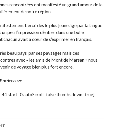
nnes rencontrées ont manifesté un grand amour de la
ulièrement de notre région.
ifestement bercé dès le plus jeune âge par la langue
t un peu l’impression d’entrer dans une bulle
t chacun avait à cœur de s’exprimer en français.
très beau pays par ses paysages mais ces
ncontres avec « les amis de Mont de Marsan » nous
uvenir de voyage bien plus fort encore.
k Bordeneuve
id=44 start=0 autoScroll=false thumbsdown=true]
ENT