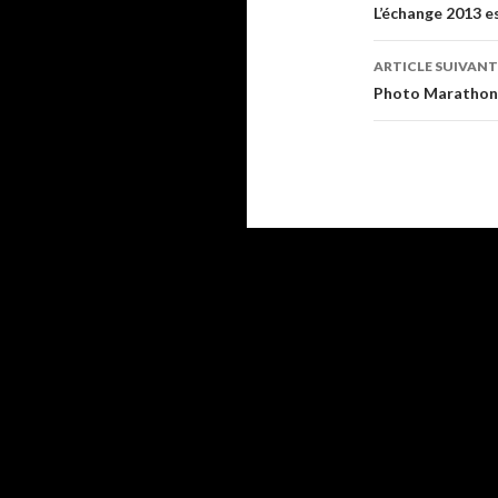
Navigati
L’échange 2013 e
des
ARTICLE SUIVANT
articles
Photo Marathon 