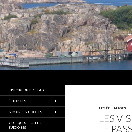
Recherche
Les Amis d'Alingsås
Un des plus anciens jumelages de
HISTOIRE DU JUMELAGE
France
ÉCHANGES
LES ÉCHANGES
SEMAINES SUÉDOISES
LES VI
QUELQUES RECETTES
LE PAS
SUÉDOISES