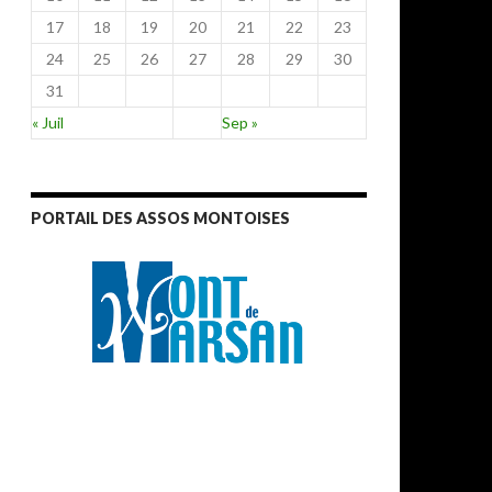
17
18
19
20
21
22
23
24
25
26
27
28
29
30
31
« Juil
Sep »
PORTAIL DES ASSOS MONTOISES