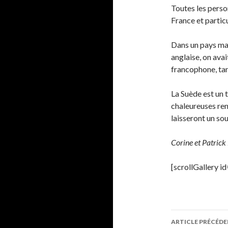
Toutes les perso
France et partic
Dans un pays man
anglaise, on avai
francophone, tan
La Suède est un 
chaleureuses re
laisseront un so
Corine et Patric
[scrollGallery 
ARTICLE PRÉCÉD