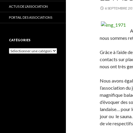
ACTUS DE L’ASSOCIATION
6 SEPTEMBRE 20
PORTAIL DES ASSOCIATIONS
A
nous sommes reto
CATÉGORIES
C
Grâce à l’aide de
a
contacts sur pla
t
nous ont très ge
é
g
o
Nous avons égal
r
l’association du
i
e
magnifique balad
s
d’évoquer des sou
landaise… pour l
jour ou le saun
de vie respectifs