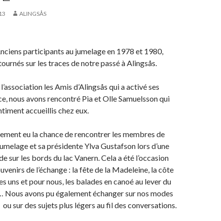
13
ALINGSÅS
nciens participants au jumelage en 1978 et 1980,
urnés sur les traces de notre passé à Alingsås.
 l’association les Amis d’Alingsås qui a activé ses
ce, nous avons rencontré Pia et Olle Samuelsson qui
ntiment accueillis chez eux.
ement eu la chance de rencontrer les membres de
 jumelage et sa présidente Ylva Gustafson lors d’une
e sur les bords du lac Vanern. Cela a été l’occasion
venirs de l’échange : la fête de la Madeleine, la côte
es uns et pour nous, les balades en canoé au lever du
a… Nous avons pu également échanger sur nos modes
 ou sur des sujets plus légers au fil des conversations.