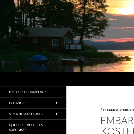
Recherche
Les Amis d'Alingsås
Un des plus anciens jumelages de
HISTOIRE DU JUMELAGE
France
ÉCHANGES
ÉCHANGE 2008-20
SEMAINES SUÉDOISES
EMBAR
QUELQUES RECETTES
KOSTE
SUÉDOISES