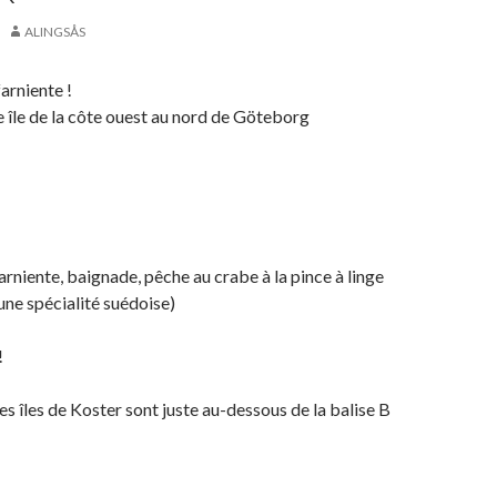
ALINGSÅS
arniente !
e île de la côte ouest au nord de Göteborg
arniente, baignade, pêche au crabe à la pince à linge
une spécialité suédoise)
!
es îles de Koster sont juste au-dessous de la balise B