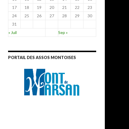
17
18
19
20
21
22
23
24
25
26
27
28
29
30
31
« Juil
Sep »
PORTAIL DES ASSOS MONTOISES