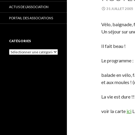
ACTUS DE L’ASSOCIATION
31 JUILLET 2005
PORTAIL DES ASSOCIATIONS
Vélo, baignade, f
Un séjour sur un
CATÉGORIES
Il fait beau !
C
a
Le programme :
t
é
g
balade en vélo, f
o
et aux moules ! (
r
i
e
La vie est dure !!
s
voir la carte
ici
L