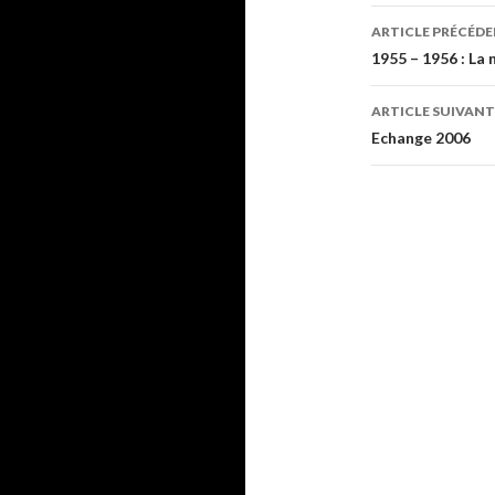
ARTICLE PRÉCÉD
Navigati
1955 – 1956 : La 
des
ARTICLE SUIVANT
articles
Echange 2006