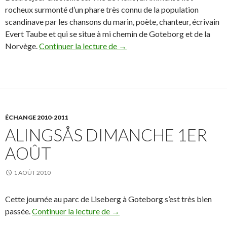
rocheux surmonté d’un phare très connu de la population
scandinave par les chansons du marin, poète, chanteur, écrivain
Evert Taube et qui se situe à mi chemin de Goteborg et de la
Norvège.
Continuer la lecture de
Alingsas 3 août
→
ÉCHANGE 2010-2011
ALINGSÅS DIMANCHE 1ER
AOÛT
1 AOÛT 2010
Cette journée au parc de Liseberg à Goteborg s’est très bien
passée.
Continuer la lecture de
Alingsås dimanche 1er août
→