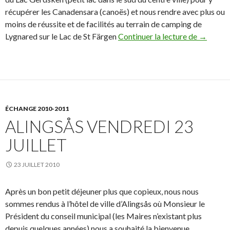
récupérer les Canadensara (canoës) et nous rendre avec plus ou
moins de réussite et de facilités au terrain de camping de
Lygnared sur le Lac de St Färgen
Continuer la lecture de
Alingsås 
→
ÉCHANGE 2010-2011
ALINGSÅS VENDREDI 23
JUILLET
23 JUILLET 2010
Après un bon petit déjeuner plus que copieux, nous nous
sommes rendus à l’hôtel de ville d’Alingsås où Monsieur le
Président du conseil municipal (les Maires n’existant plus
depuis quelques années) nous a souhaité la bienvenue.