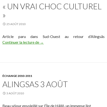
« UN VRAI CHOC CULTUREL
»
25 AOÛT 2010
Article paru dans Sud-Ouest au retour d’Alingsås
Continuer la lecture de
« Un vrai choc culturel »
→
ÉCHANGE 2010-2011
ALINGSAS 3 AOÛT
3 AOÛT 2010
Beau séjour ensoleillé sur l’Île de Hållö, un immense îlot