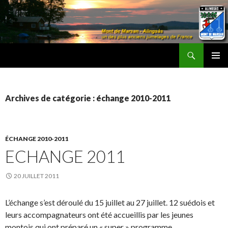
Recherche
Les Amis d'Alingsås
ALLER
MENU
AU
PRINCI
CONTENU
Archives de catégorie : échange 2010-2011
ÉCHANGE 2010-2011
ECHANGE 2011
20 JUILLET 2011
L’échange s’est déroulé du 15 juillet au 27 juillet. 12 suédois et
leurs accompagnateurs ont été accueillis par les jeunes
montois qui ont préparé un « super » programme.