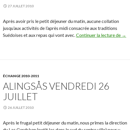
27 JUILLET 2010
Après avoir pris le petit déjeuner du matin, aucune collation
jusqu’aux activités de l’après midi consacrée aux traditions
Suédoises et aux repas qui vont avec.
Continuer la lecture de
Alin
→
ÉCHANGE 2010-2011
ALINGSÅS VENDREDI 26
JUILLET
26 JUILLET 2010
Après le frugal petit déjeuner du matin, nous prîmes la direction
du Lac Gerdsken (petit lac dans le sud du centre ville) pour y