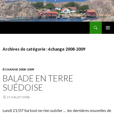
Recherche
Les Amis d'Alingsås
ALLER
MENU
AU
PRINCI
CONTENU
Archives de catégorie : échange 2008-2009
ÉCHANGE 2008-2009
BALADE EN TERRE
SUÉDOISE
21 JUILLET 2008
Lundi 21/07 Surtout ne rien oublier … les dernières nouvelles de