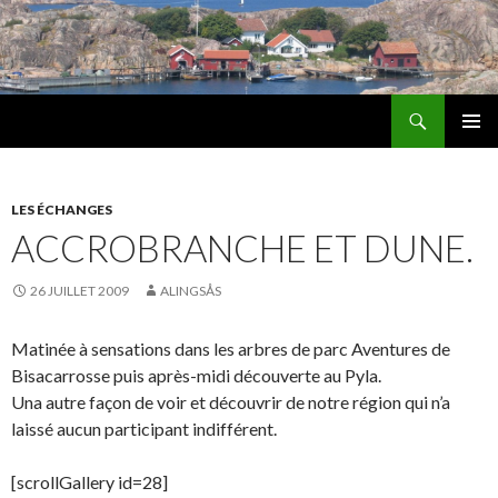
Recherche
Les Amis d'Alingsås
ALLER
MENU
AU
PRINCI
CONTENU
LES ÉCHANGES
ACCROBRANCHE ET DUNE.
26 JUILLET 2009
ALINGSÅS
Matinée à sensations dans les arbres de parc Aventures de
Bisacarrosse puis après-midi découverte au Pyla.
Una autre façon de voir et découvrir de notre région qui n’a
laissé aucun participant indifférent.
[scrollGallery id=28]