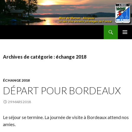
Recherche
Les Amis d'Alingsås
ALLER
MENU
AU
PRINCI
CONTENU
Archives de catégorie : échange 2018
ÉCHANGE 2018
DÉPART POUR BORDEAUX
29 MARS 2018
Le séjour se termine. La journée de visite à Bordeaux attend nos
amies.