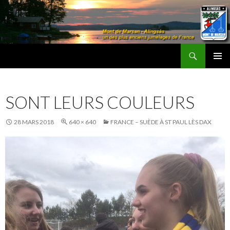
Recherche
Les Amis d'Alingsås
ALLER
MENU
AU
PRINCI
CONTENU
SONT LEURS COULEURS
28 MARS 2018
640 × 640
FRANCE – SUÈDE À ST PAUL LÈS DAX