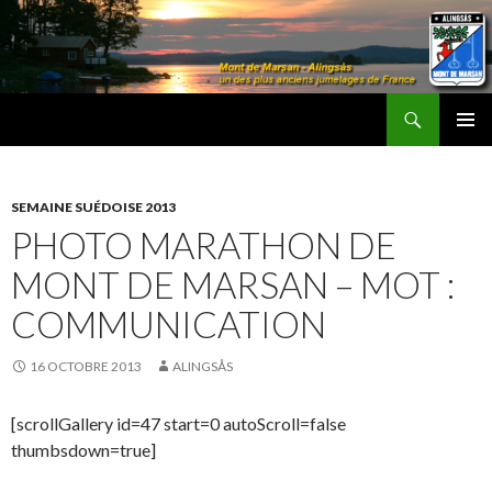
Recherche
Les Amis d'Alingsås
ALLER
MENU
AU
PRINCI
CONTENU
SEMAINE SUÉDOISE 2013
PHOTO MARATHON DE
MONT DE MARSAN – MOT :
COMMUNICATION
16 OCTOBRE 2013
ALINGSÅS
[scrollGallery id=47 start=0 autoScroll=false
thumbsdown=true]