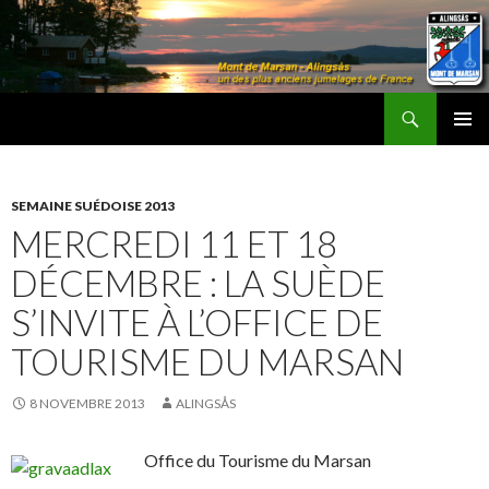
Recherche
Les Amis d'Alingsås
ALLER
MENU
AU
PRINCI
CONTENU
SEMAINE SUÉDOISE 2013
MERCREDI 11 ET 18
DÉCEMBRE : LA SUÈDE
S’INVITE À L’OFFICE DE
TOURISME DU MARSAN
8 NOVEMBRE 2013
ALINGSÅS
Office du Tourisme du Marsan