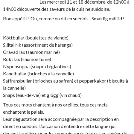
Les mercredi 11 et 18 décembre, de 12h00 à
14h00 découverte des saveurs de la cuisine suédoise.
Bon appétit ! Ou, comme on dit en suédois : Smaklig måltid !
Köttbullar (boulettes de viande)
Silltallrik (assortiment de harengs)
Gravad lax (saumon mariné)
Rökt lax (saumon fumé)
Nyponsoppa (soupe d églantines)
Kanelbullar (brioches à la cannelle)
Saffransbullar (brioches au safran) et pepparkakor (biscuits à
la cannelle)
Snaps (eau-de-vie) et glögg (vin chaud)
Tous ces mots chantent à nos oreilles, tous ces mets
enchantent le palais.
Leur dégustation sera accompagnée par la description en
direct en suédois. L’occasion d’entendre cette langue qui
devient familière pour les montois après toutes ces années de