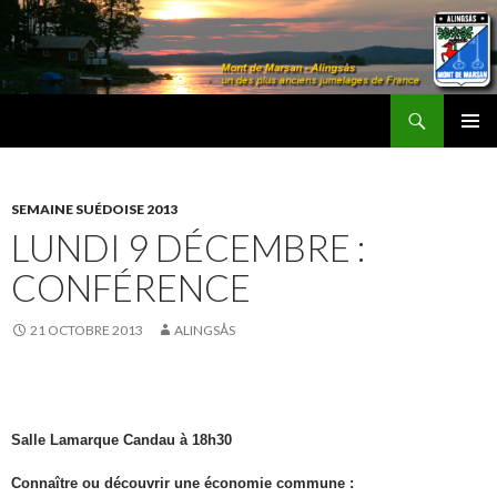
Recherche
Les Amis d'Alingsås
ALLER
MENU
AU
PRINCI
CONTENU
SEMAINE SUÉDOISE 2013
LUNDI 9 DÉCEMBRE :
CONFÉRENCE
21 OCTOBRE 2013
ALINGSÅS
S
alle Lamarque Candau
à 18h30
C
onnaître
ou découvrir une é
conom
ie
commune
: