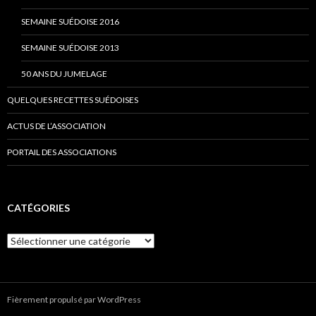
SEMAINE SUÉDOISE 2016
SEMAINE SUÉDOISE 2013
50 ANS DU JUMELAGE
QUELQUES RECETTES SUÉDOISES
ACTUS DE L’ASSOCIATION
PORTAIL DES ASSOCIATIONS
CATÉGORIES
C
a
t
é
g
Fièrement propulsé par WordPress
o
r