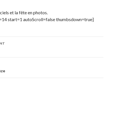
ciels et la fête en photos.
id=14 start=1 autoScroll=false thumbsdown=true]
ENT
on
èze