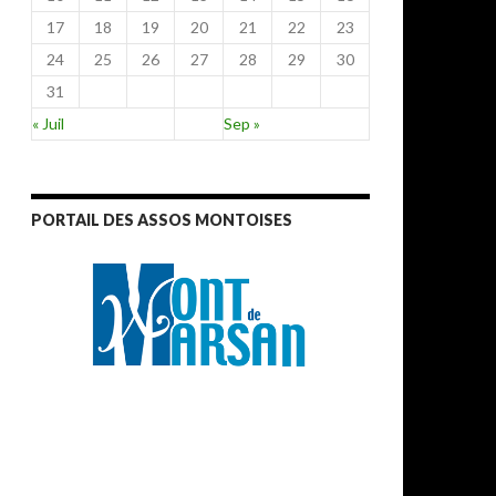
17
18
19
20
21
22
23
24
25
26
27
28
29
30
31
« Juil
Sep »
PORTAIL DES ASSOS MONTOISES