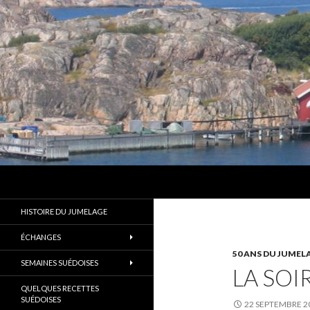
Recherche
Les Amis d'Alingsås
Un des plus anciens jumelages de
HISTOIRE DU JUMELAGE
France
ÉCHANGES
50 ANS DU JUMEL
SEMAINES SUÉDOISES
LA SOI
QUELQUES RECETTES
SUÉDOISES
22 SEPTEMBRE 2