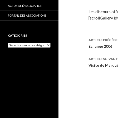
ACTUS DE L’ASSOCIATION
Les discours offi
PORTAIL DES ASSOCIATIONS
[scrollGallery 
CATÉGORIES
ARTICLE PRÉCÉD
C
Navigati
Echange 2006
a
t
des
ARTICLE SUIVANT
é
g
articles
Visite de Marqu
o
r
i
e
s