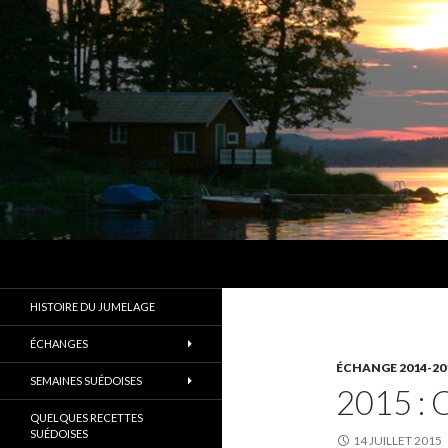
Recherche
Les Amis d'Alingsås
Un des plus anciens jumelages de
HISTOIRE DU JUMELAGE
France
ÉCHANGES
ÉCHANGE 2014-20
SEMAINES SUÉDOISES
2015 : 
QUELQUES RECETTES
SUÉDOISES
14 JUILLET 2015