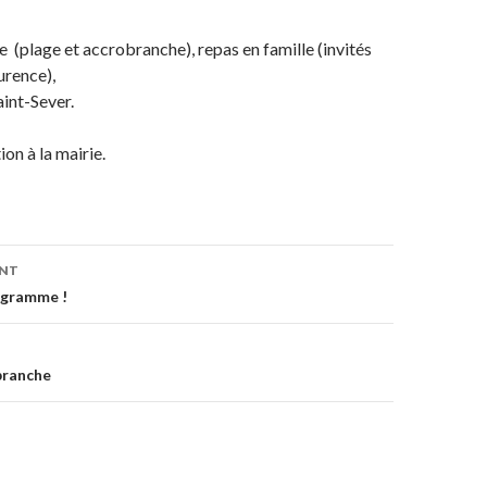
(plage et accrobranche), repas en famille (invités
urence),
aint-Sever.
on à la mairie.
ENT
on
ogramme !
branche