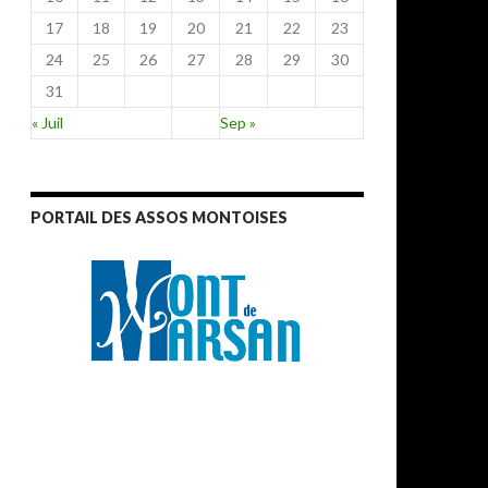
17
18
19
20
21
22
23
24
25
26
27
28
29
30
31
« Juil
Sep »
PORTAIL DES ASSOS MONTOISES