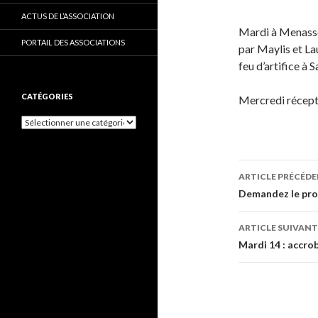
ACTUS DE L’ASSOCIATION
Mardi à Menasse 
PORTAIL DES ASSOCIATIONS
par Maylis et La
feu d’artifice à S
CATÉGORIES
Mercredi récepti
C
a
t
é
g
ARTICLE PRÉCÉD
o
Navigati
Demandez le pr
r
i
des
e
ARTICLE SUIVANT
s
articles
Mardi 14 : accro