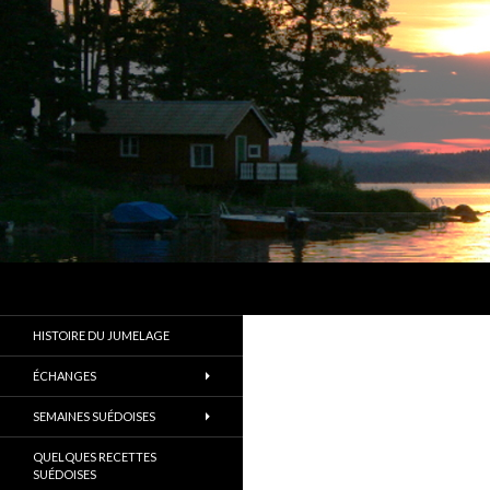
Recherche
Les Amis d'Alingsås
Un des plus anciens jumelages de
HISTOIRE DU JUMELAGE
France
ÉCHANGES
SEMAINES SUÉDOISES
QUELQUES RECETTES
SUÉDOISES