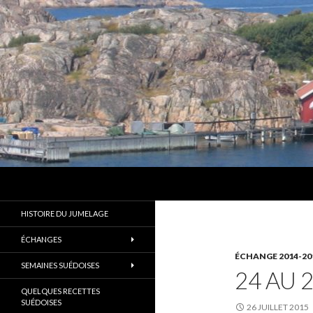
Recherche
Les Amis d'Alingsås
Un des plus anciens jumelages de
HISTOIRE DU JUMELAGE
France
ÉCHANGES
ÉCHANGE 2014-20
SEMAINES SUÉDOISES
24 AU 2
QUELQUES RECETTES
SUÉDOISES
26 JUILLET 2015