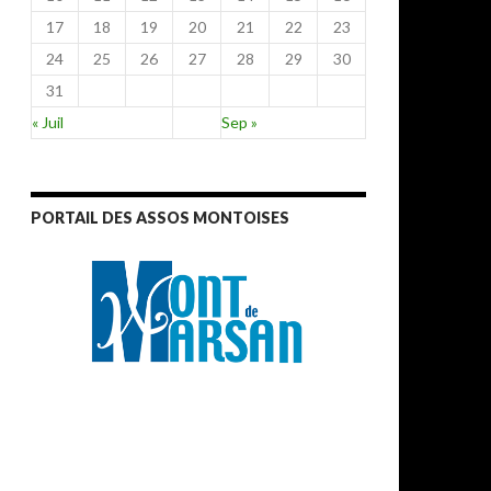
17
18
19
20
21
22
23
24
25
26
27
28
29
30
31
« Juil
Sep »
PORTAIL DES ASSOS MONTOISES