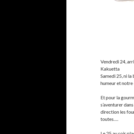
Vendredi 24, arr
Kakuetta
Samedi 25, ni la 
humeur et notre
Et pour la gourm
s’aventurer dans
direction les fo
toutes….
Le 25 au soir pl