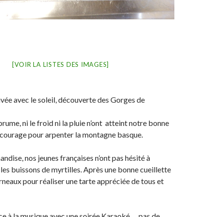
[VOIR LA LISTES DES IMAGES]
ivée avec le soleil, découverte des Gorges de
brume, ni le froid ni la pluie n’ont atteint notre bonne
 courage pour arpenter la montagne basque.
andise, nos jeunes françaises n’ont pas hésité à
 les buissons de myrtilles. Après une bonne cueillette
urneaux pour réaliser une tarte appréciée de tous et
ace à la musique avec une soirée Karaoké…..pas de