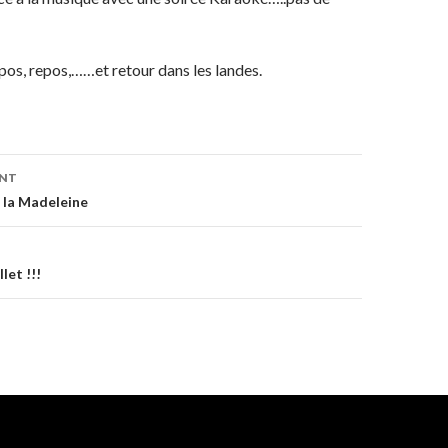
os, repos,……et retour dans les landes.
ENT
on
e la Madeleine
let !!!