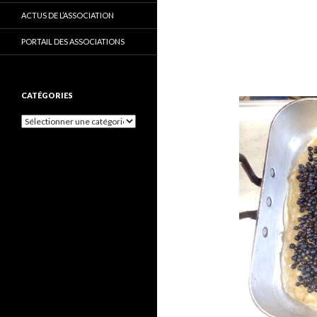
ACTUS DE L’ASSOCIATION
PORTAIL DES ASSOCIATIONS
CATÉGORIES
C
a
t
é
g
o
r
i
e
s